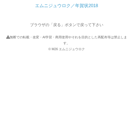
エムニジュウロク／年賀状2018
ブラウザの「戻る」ボタンで戻って下さい
無断での転載・改変・AI学習・商用使用やそれを目的とした再配布等は禁止しま
す。
© M26 エムニジュウロク